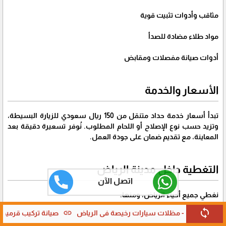
مثاقب وأدوات تثبيت قوية
مواد طلاء مضادة للصدأ
أدوات صيانة مفصلات ومقابض
الأسعار والخدمة
تبدأ أسعار خدمة حداد متنقل من 150 ريال سعودي للزيارة البسيطة،
وتزيد حسب نوع الإصلاح أو اللحام المطلوب. نُوفر تسعيرة دقيقة بعد
المعاينة، مع تقديم ضمان على جودة العمل.
التغطية داخل مدينة الرياض
اتصل الآن
نغطي جميع أحياء الرياض، ومنها:
حي الياسمين، حي النرجس، حي العارض، حي لبن، حي الملقا، حي
sync
link
link
 في الرياض
صيانة تركيب قرميد حي الحزم الرياض
شركة تركيب قر
الروابي، حي الرمال، حي اليرموك، حي ظهرة لبن، حي القادسية.