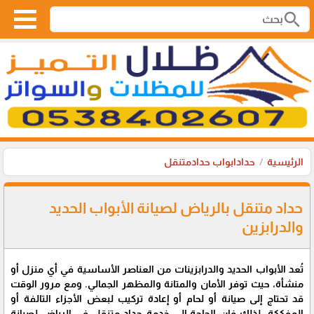
search
الرئيسية
حدادابواب حدادمتنقل
حداد متنقل بالرياض لصيانة الأبواب الحديد
والدرابزين
تُعد الأبواب الحديد والدرابزينات من العناصر الأساسية في أي منزل أو
منشأة، حيث توفر الأمان والمتانة والمظهر الجمالي. ومع مرور الوقت
قد تحتاج إلى صيانة أو لحام أو إعادة تركيب لبعض الأجزاء التالفة أو
المفككة. لذلك فإن الحاجة إلى خدمة حداد متنقل في الرياض لصيانة