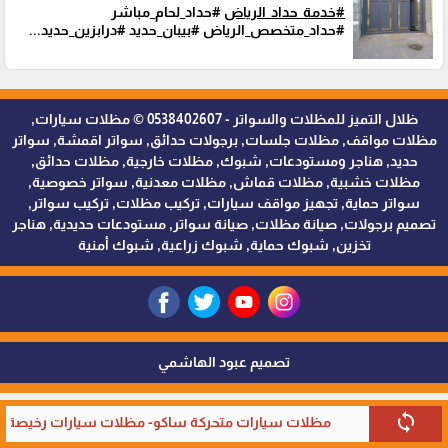
#خدمة_حداد_الرياض
#حداد_لحام_مباشر
#حداد_متخصص_الرياض #بيبان_حديد #درابزين_حديد...
ظلال التميز للمظلات والسواتر - 0538402607 © مظلات سيارات,
مظلات مواقف, مظلات جلسات, برجولات حدائق, سواتر اقمشة, سواتر
حديد, هناجر ومستودعات, شبوك, مظلات خارجية, مظلات حدائق,
مظلات خشبية, مظلات قماش, مظلات معدنية, سواتر خصوصية,
سواتر حماية, تجهيز مواقف سيارات, تركيب مظلات, تركيب سواتر,
تصميم برجولات, صيانة مظلات, صيانة سواتر, مستودعات حديدية, هناجر
تخزين, شبوك حماية, شبوك زراعية, شبوك أمنية
تصميم عبود الهاشمي
sync
مظلات سيارات متحركة ساكو- مظلات سيارات رخيصة في