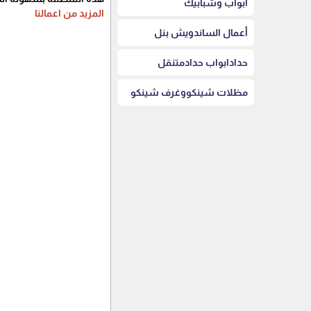
أبواب وشبابيك
المزيد من اعمالنا
أعمال الساندويش بنل
حدادابواب حدادمتنقل
مظلات شينكووغرف شينكو