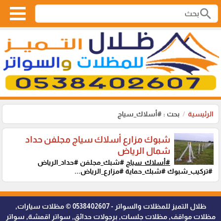
search
الرئيسية
بحث : #أسلاك_سياج
شبوك مزارع أسلاك سياج مجلفن حداد
شمال الرياض
#أسلاك_سياج
#شبك_مجلفن #حداد_الرياض
#تركيب_شبوك #شبك_حماية #مزارع_الرياض...
ظلال التميز للمظلات والسواتر - 0538402607 © مظلات سيارات,
مظلات مواقف, مظلات جلسات, برجولات حدائق, سواتر اقمشة, سواتر