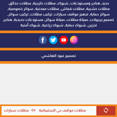
حديد, هناجر ومستودعات, شبوك, مظلات خارجية, مظلات حدائق,
مظلات خشبية, مظلات قماش, مظلات معدنية, سواتر خصوصية,
سواتر حماية, تجهيز مواقف سيارات, تركيب مظلات, تركيب سواتر,
تصميم برجولات, صيانة مظلات, صيانة سواتر, مستودعات حديدية, هناجر
تخزين, شبوك حماية, شبوك زراعية, شبوك أمنية
تصميم عبود الهاشمي
sync
link
مظلات مواقف حي السليمانية
مظلات سيارات متحر