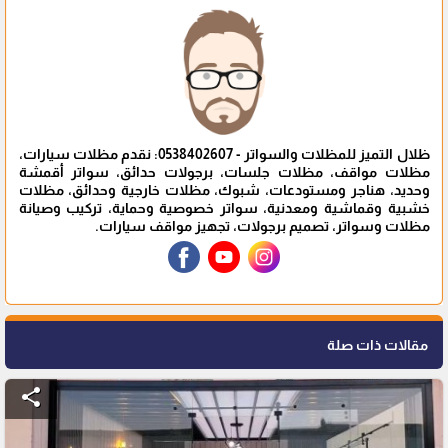
ظلال التميز للمظلات والسواتر - 0538402607: نقدم مظلات سيارات،
مظلات مواقف، مظلات جلسات، برجولات حدائق، سواتر أقمشة
وحديد، هناجر ومستودعات، شبوك، مظلات خارجية وحدائق، مظلات
خشبية وقماشية ومعدنية، سواتر خصوصية وحماية، تركيب وصيانة
مظلات وسواتر، تصميم برجولات، تجهيز مواقف سيارات.
مقالات ذات صلة
share