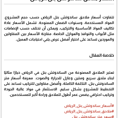
تتفاوت أسعار ملاحق ساندوتش بنل الرياض حسب حجم المشروع،
المواد المستخدمة، وسنوات الضمان الممنوحة. تشمل الأسعار عادة
تكاليف المواد الأساسية والتركيب، ويمكن أن تختلف حسب الإضافات
مثل الأبواب والنوافذ والعوازل الخاصة. مقارنة الأسعار بين المقاولين
والموردين تساعد على اختيار أفضل عرض يلبي احتياجات العميل.
خلاصة المقال
تعتبر الملاحق المصنوعة من الساندوتش بنل في الرياض خيارًا مثاليًا
لبناء ملحق سريع ومتين وعازل للحرارة والصوت. معرفة أسعار متر
الساندوتش بنل، التكلفة الكاملة، وأفضل مقاولين للتركيب تساعد على
التخطيط للمشروع بشكل سليم. الاستثمار في مواد عالية الجودة
وتركيب احترافي يضمن عمر أطول للملاحق وراحة أكبر للمستخدمين.
#أسعار_ساندوتش_بنل_الرياض
#ملاحق_ساندوتش_بنل_الرياض
#سعر_متر_ساندوتش_بنل