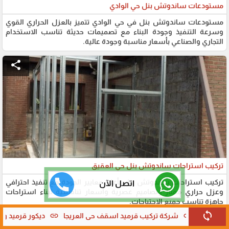
مستودعات ساندوتش بنل حي الوادي
مستودعات ساندوتش بنل في حي الوادي تتميز بالعزل الحراري القوي
وسرعة التنفيذ وجودة البناء مع تصميمات حديثة تناسب الاستخدام
التجاري والصناعي بأسعار مناسبة وجودة عالية.
share
تركيب استراحات ساندوتش بنل حي العقيق
تركيب استراحات ساندوتش بنل بأعلى معايير الجودة مع تنفيذ احترافي
اتصل الآن
وعزل حراري ممتاز وتصاميم عصرية وأسعار تنافسية لبناء استراحات
جاهزة تناسب جميع الاحتياجات.
sync
link
link
 اسقف حي العريجا
ديكور قرميد واجهات فلل حي الصحافة
تركيب
share