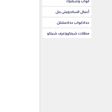
أبواب وشبابيك
أعمال الساندويش بنل
حدادابواب حدادمتنقل
مظلات شينكووغرف شينكو