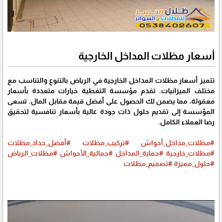
أسعار مظلات المداخل الخارجية
تتميز أسعار مظلات المداخل الخارجية في الرياض بالتنوع والتناسب مع
مختلف الميزانيات. تقدم مؤسسة التغطية خيارات متعددة بأسعار
معقولة، مما يضمن لك الحصول على أفضل قيمة مقابل المال. تسعى
المؤسسة إلى تقديم حلول ذات جودة عالية بأسعار تنافسية لتحقيق
رضا العملاء الكامل.
#مظلات_مداخل_أحواش
#تركيب_مظلات
#أفضل_حداد_مظلات
#مظلات_خارجية
#حماية_المداخل
#جمالية_الأحواش
#مظلات_الرياض
#حلول_مميزة
#تصميم_مظلات