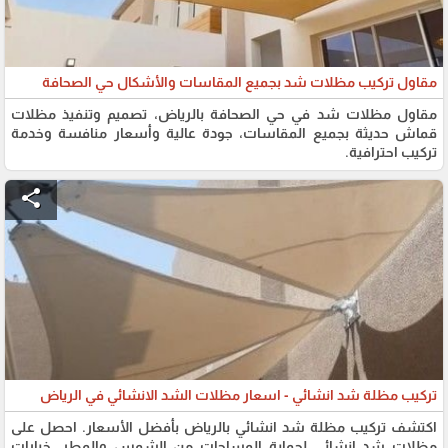
مقاول تركيب مظلات شد بجميع المقاسات والأشكال حي الصحافة
مقاول مظلات شد في حي الصحافة بالرياض، تصميم وتنفيذ مظلات
قماش حديثة بجميع المقاسات، جودة عالية وأسعار منافسة وخدمة
تركيب احترافية.
share
تركيب مظلة شد انشائي - اسعار مظلات الشد الانشائي في الرياض
اكتشف تركيب مظلة شد انشائي بالرياض بأفضل الأسعار. احصل على
مظلات شد انشائي لحماية المساحات من الشمس والمطر. خيارات