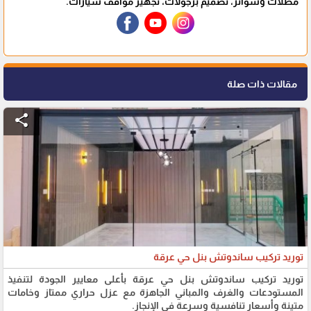
مظلات وسواتر، تصميم برجولات، تجهيز مواقف سيارات.
مقالات ذات صلة
share
توريد تركيب ساندوتش بنل حي عرقة
توريد تركيب ساندوتش بنل حي عرقة بأعلى معايير الجودة لتنفيذ
المستودعات والغرف والمباني الجاهزة مع عزل حراري ممتاز وخامات
متينة وأسعار تنافسية وسرعة في الإنجاز.