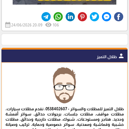
calendar_month
visibility
24/06/2026 20:09
106
person
ظلال التميز
ظلال التميز للمظلات والسواتر - 0538402607: نقدم مظلات سيارات،
مظلات مواقف، مظلات جلسات، برجولات حدائق، سواتر أقمشة
وحديد، هناجر ومستودعات، شبوك، مظلات خارجية وحدائق، مظلات
خشبية وقماشية ومعدنية، سواتر خصوصية وحماية، تركيب وصيانة