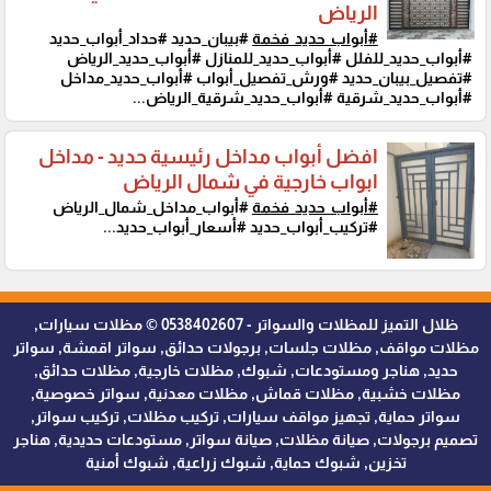
الرياض
#أبواب_حديد_فخمة
#بيبان_حديد #حداد_أبواب_حديد
#أبواب_حديد_للفلل #أبواب_حديد_للمنازل #أبواب_حديد_الرياض
#تفصيل_بيبان_حديد #ورش_تفصيل_أبواب #أبواب_حديد_مداخل
#أبواب_حديد_شرقية #أبواب_حديد_شرقية_الرياض...
افضل أبواب مداخل رئيسية حديد - مداخل
ابواب خارجية في شمال الرياض
#أبواب_حديد_فخمة
#أبواب_مداخل_شمال_الرياض
#تركيب_أبواب_حديد #أسعار_أبواب_حديد...
ظلال التميز للمظلات والسواتر - 0538402607 © مظلات سيارات,
مظلات مواقف, مظلات جلسات, برجولات حدائق, سواتر اقمشة, سواتر
حديد, هناجر ومستودعات, شبوك, مظلات خارجية, مظلات حدائق,
مظلات خشبية, مظلات قماش, مظلات معدنية, سواتر خصوصية,
سواتر حماية, تجهيز مواقف سيارات, تركيب مظلات, تركيب سواتر,
تصميم برجولات, صيانة مظلات, صيانة سواتر, مستودعات حديدية, هناجر
تخزين, شبوك حماية, شبوك زراعية, شبوك أمنية