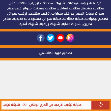
حديد, هناجر ومستودعات, شبوك, مظلات خارجية, مظلات حدائق,
مظلات خشبية, مظلات قماش, مظلات معدنية, سواتر خصوصية,
سواتر حماية, تجهيز مواقف سيارات, تركيب مظلات, تركيب سواتر,
تصميم برجولات, صيانة مظلات, صيانة سواتر, مستودعات حديدية, هناجر
تخزين, شبوك حماية, شبوك زراعية, شبوك أمنية
تصميم عبود الهاشمي
sync
link
صيانة تركيب قرميد حي الحزم الرياض
شركة تركيب قر