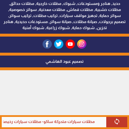
حديد, هناجر ومستودعات, شبوك, مظلات خارجية, مظلات حدائق,
مظلات خشبية, مظلات قماش, مظلات معدنية, سواتر خصوصية,
سواتر حماية, تجهيز مواقف سيارات, تركيب مظلات, تركيب سواتر,
تصميم برجولات, صيانة مظلات, صيانة سواتر, مستودعات حديدية, هناجر
تخزين, شبوك حماية, شبوك زراعية, شبوك أمنية
تصميم عبود الهاشمي
sync
مظلات سيارات متحركة ساكو- مظلات سيارات رخيصة في