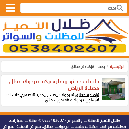
search
الرئيسية
بحث : #إضاءة_حدائق
جلسات حدائق مضاءة تركيب برجولات فلل
مضاءة الرياض
#إضاءة_حدائق
#برجولات_خشب_حديد #تصميم_جلسات
#مقاول_برجولات #ديكور_حدائق...
ظلال التميز للمظلات والسواتر - 0538402607 © مظلات سيارات,
مظلات مواقف, مظلات جلسات, برجولات حدائق, سواتر اقمشة, سواتر