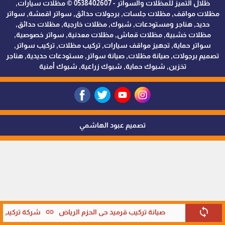
ظلال التميز للمظلات والسواتر - 0538402607 © مظلات سيارات,
مظلات مواقف, مظلات جلسات, برجولات حدائق, سواتر اقمشة, سواتر
حديد, هناجر ومستودعات, شبوك, مظلات خارجية, مظلات حدائق,
مظلات خشبية, مظلات قماش, مظلات معدنية, سواتر خصوصية,
سواتر حماية, تجهيز مواقف سيارات, تركيب مظلات, تركيب سواتر,
تصميم برجولات, صيانة مظلات, صيانة سواتر, مستودعات حديدية, هناجر
تخزين, شبوك حماية, شبوك زراعية, شبوك أمنية
تصميم عبود الهاشمي
sync
link
صيانة تركيب قرميد حي الحزم الرياض
شركة تركيب قر