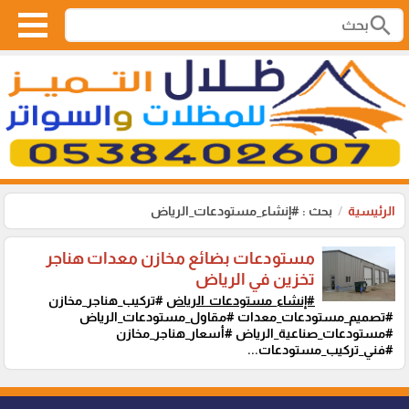
search
الرئيسية
بحث : #إنشاء_مستودعات_الرياض
مستودعات بضائع مخازن معدات هناجر
تخزين في الرياض
#إنشاء_مستودعات_الرياض
#تركيب_هناجر_مخازن
#تصميم_مستودعات_معدات #مقاول_مستودعات_الرياض
#مستودعات_صناعية_الرياض #أسعار_هناجر_مخازن
#فني_تركيب_مستودعات...