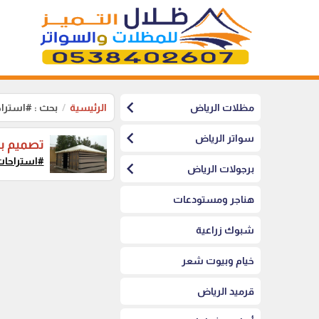
chevron_left
مظلات الرياض
الرئيسية
بحث : #استر
chevron_left
سواتر الرياض
تصميم بي
#استراحا
chevron_left
برجولات الرياض
هناجر ومستودعات
شبوك زراعية
خيام وبيوت شعر
قرميد الرياض