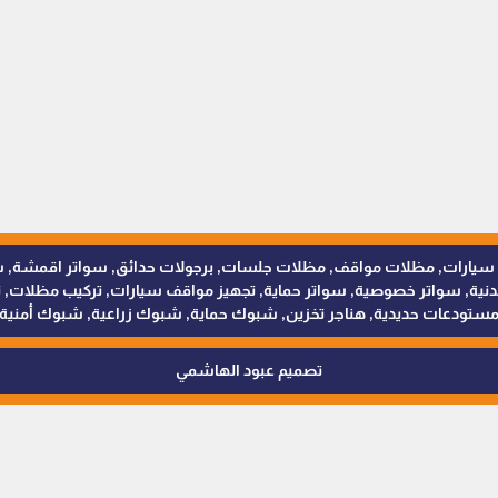
للمظلات والسواتر - 0538402607 © مظلات سيارات, مظلات مواقف, مظلات جلسات, برجولات حدائق
 سواتر خصوصية, سواتر حماية, تجهيز مواقف سيارات, تركيب مظلات, ترك
ستودعات حديدية, هناجر تخزين, شبوك حماية, شبوك زراعية, شبوك أمنية
تصميم عبود الهاشمي