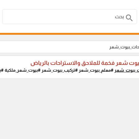
search
احات_بيوت_شعر
وت شعر فخمة للملاحق والاستراحات بالرياض
ت_بيوت_شعر
#معلم_بيوت_شعر #تركيب_بيوت_شعر #بيوت_شعر_ملكية #بي