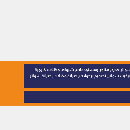
, سواتر اقمشة, سواتر حديد, هناجر ومستودعات, شبوك, مظلات خارجية,
يب سواتر, تصميم برجولات, صيانة مظلات, صيانة سواتر,