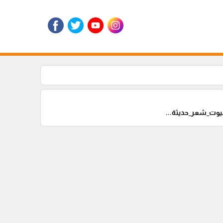
وت_شعر_حديثة...