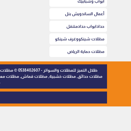
أبواب وشبابيك
أعمال الساندويش بنل
حدادابواب حدادمتنقل
مظلات شينكووغرف شينكو
مظلات حماية الرياض
ظلال التميز 
مظلات حدائق, مظلات خشبية, مظلات قماش, مظلات معدنية,
م