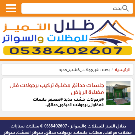
search
الرئيسية
بحث : #برجولات_خشب_حديد
جلسات حدائق مضاءة تركيب برجولات فلل
مضاءة الرياض
#برجولات_خشب_حديد
#تصميم_جلسات
#مقاول_برجولات #ديكور_حدائق...
ظلال التميز للمظلات والسواتر - 0538402607 © مظلات سيارات,
مظلات مواقف, مظلات جلسات, برجولات حدائق, سواتر اقمشة, سواتر