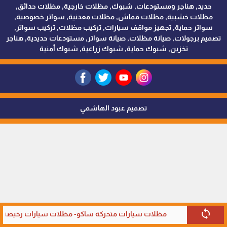
حديد, هناجر ومستودعات, شبوك, مظلات خارجية, مظلات حدائق,
مظلات خشبية, مظلات قماش, مظلات معدنية, سواتر خصوصية,
سواتر حماية, تجهيز مواقف سيارات, تركيب مظلات, تركيب سواتر,
تصميم برجولات, صيانة مظلات, صيانة سواتر, مستودعات حديدية, هناجر
تخزين, شبوك حماية, شبوك زراعية, شبوك أمنية
تصميم عبود الهاشمي
sync
مظلات سيارات متحركة ساكو- مظلات سيارات رخيصة في