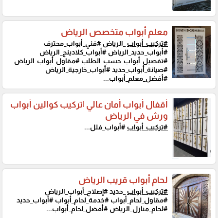
معلم أبواب متخصص الرياض
#تركيب_أبواب
_الرياض #فني_أبواب_محترف
#أبواب_حديد_الرياض #أبواب_كلادينج_الرياض
#تفصيل_أبواب_حسب_الطلب #مقاول_أبواب_الرياض
#صيانة_أبواب_حديد #أبواب_خارجية_الرياض
#أفضل_معلم_أبواب...
أقفال أبواب أمان عالي |تركيب كوالين أبواب
ورش في الرياض
#تركيب_أبواب
#أبواب_فلل...
لحام أبواب قريب الرياض
#تركيب_أبواب
_حديد #إصلاح_أبواب_الرياض
#مقاول_لحام_أبواب #خدمة_لحام_أبواب #أبواب_حديد
#لحام_منازل_الرياض #أفضل_لحام_أبواب...