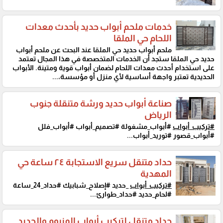
خدمات ملحم أبواب حديد بأحدث معدات
اللحام حي الملقا
ملحم أبواب حديد حي الملقا عند البحث عن ملحم أبواب
حديد حي الملقا ستجد أن الخدمات المتخصصة في هذا المجال تعتمد
على استخدام أحدث معدات اللحام لضمان أبواب قوية ومتينة. الأبواب
الحديدية تعتبر واجهة أساسية لأي منزل أو مؤسسة،...
صناعة أبواب حديد ورشة متنقلة جنوب
الرياض
#تركيب_أبواب
#أبواب_مشغولة #تصميم_أبواب #أبواب_فلل
#أبواب_قصور #توريد_أبواب...
حداد متنقل سريع الاستجابة ٢٤ ساعة حي
المهدية
#تركيب_أبواب
_حديد #إصلاح_شبابيك #حداد_24_ساعة
#لحام_حديد #حداد_طوارئ...
حداد متنقل لتركيب أبواب المنيوم والحديد