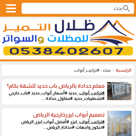
search
الرئيسية
بحث : #تركيب_أبواب
معلم حدادة بالرياض باب حديد للشقة بكام؟
#تركيب_أبواب
_حديد #أسعار_أبواب_حديد #باب_خارجي
#تشطيبات_حديد #مقاول_حدادة...
تصميم أبواب ليزرخارجية الرياض
#تركيب_أبواب
_ليزر #أفضل_أبواب_ليزر_الرياض
#ديكور_واجهات #حدادة_الرياض...