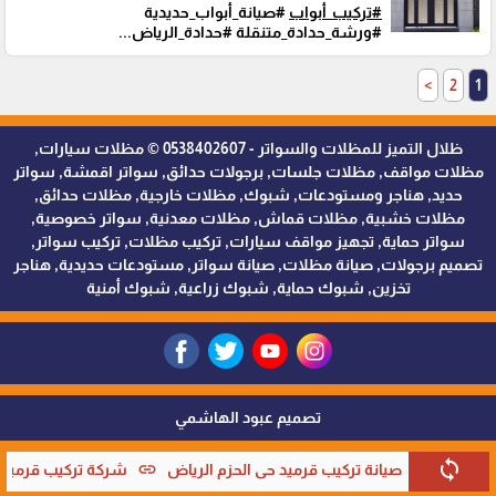
#تركيب_أبواب
#صيانة_أبواب_حديدية
#ورشة_حدادة_متنقلة #حدادة_الرياض...
>
2
1
ظلال التميز للمظلات والسواتر - 0538402607 © مظلات سيارات,
مظلات مواقف, مظلات جلسات, برجولات حدائق, سواتر اقمشة, سواتر
حديد, هناجر ومستودعات, شبوك, مظلات خارجية, مظلات حدائق,
مظلات خشبية, مظلات قماش, مظلات معدنية, سواتر خصوصية,
سواتر حماية, تجهيز مواقف سيارات, تركيب مظلات, تركيب سواتر,
تصميم برجولات, صيانة مظلات, صيانة سواتر, مستودعات حديدية, هناجر
تخزين, شبوك حماية, شبوك زراعية, شبوك أمنية
تصميم عبود الهاشمي
اتصل الآن
sync
link
صيانة تركيب قرميد حي الحزم الرياض
شركة تركيب قرميد اس