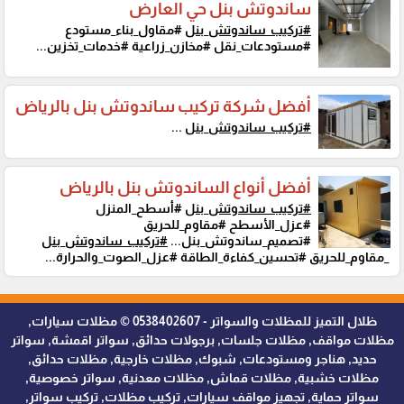
ساندوتش بنل حي العارض
#تركيب_ساندوتش_بنل
#مقاول_بناء_مستودع
#مستودعات_نقل #مخازن_زراعية #خدمات_تخزين...
أفضل شركة تركيب ساندوتش بنل بالرياض
#تركيب_ساندوتش_بنل
...
أفضل أنواع الساندوتش بنل بالرياض
#تركيب_ساندوتش_بنل
#أسطح_المنزل
#عزل_الأسطح #مقاوم_للحريق
#تصميم_ساندوتش_بنل...
#تركيب_ساندوتش_بنل
_مقاوم_للحريق #تحسين_كفاءة_الطاقة #عزل_الصوت_والحرارة...
ظلال التميز للمظلات والسواتر - 0538402607 © مظلات سيارات,
مظلات مواقف, مظلات جلسات, برجولات حدائق, سواتر اقمشة, سواتر
حديد, هناجر ومستودعات, شبوك, مظلات خارجية, مظلات حدائق,
مظلات خشبية, مظلات قماش, مظلات معدنية, سواتر خصوصية,
سواتر حماية, تجهيز مواقف سيارات, تركيب مظلات, تركيب سواتر,