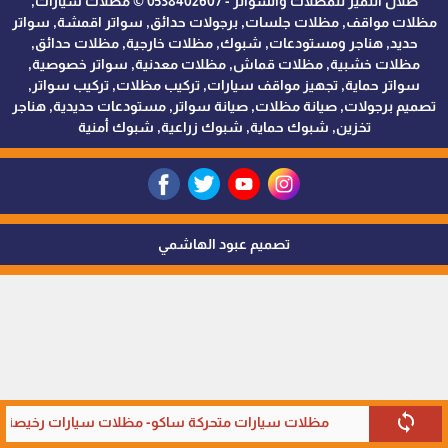
ظلال التميز للمظلات والسواتر - 0538402607 © مظلات سيارات,
مظلات مواقف, مظلات جلسات, برجولات حدائق, سواتر اقمشة, سواتر
حديد, هناجر ومستودعات, شبوك, مظلات خارجية, مظلات حدائق,
مظلات خشبية, مظلات قماش, مظلات معدنية, سواتر خصوصية,
سواتر حماية, تجهيز مواقف سيارات, تركيب مظلات, تركيب سواتر,
تصميم برجولات, صيانة مظلات, صيانة سواتر, مستودعات حديدية, هناجر
تخزين, شبوك حماية, شبوك زراعية, شبوك أمنية
تصميم عبود الهاشمي
sync
مظلات سيارات متحركة ساكو- مظلات سيارات رخيصة في