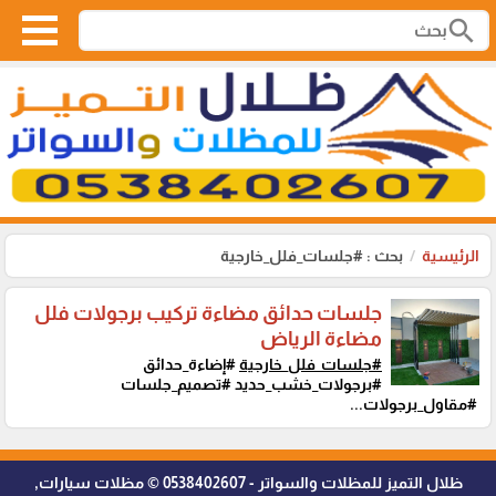
search
الرئيسية
بحث : #جلسات_فلل_خارجية
جلسات حدائق مضاءة تركيب برجولات فلل
مضاءة الرياض
#جلسات_فلل_خارجية
#إضاءة_حدائق
#برجولات_خشب_حديد #تصميم_جلسات
#مقاول_برجولات...
ظلال التميز للمظلات والسواتر - 0538402607 © مظلات سيارات,