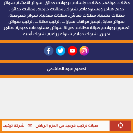
مظلات مواقف, مظلات جلسات, برجولات حدائق, سواتر اقمشة, سواتر
حديد, هناجر ومستودعات, شبوك, مظلات خارجية, مظلات حدائق,
مظلات خشبية, مظلات قماش, مظلات معدنية, سواتر خصوصية,
سواتر حماية, تجهيز مواقف سيارات, تركيب مظلات, تركيب سواتر,
تصميم برجولات, صيانة مظلات, صيانة سواتر, مستودعات حديدية, هناجر
تخزين, شبوك حماية, شبوك زراعية, شبوك أمنية
تصميم عبود الهاشمي
sync
link
صيانة تركيب قرميد حي الحزم الرياض
شركة تركيب قر