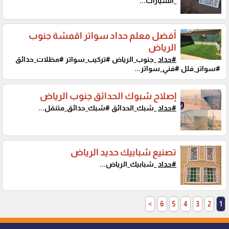
_السيارات...
أفضل معلم حداد سواتر اقمشة جنوب
الرياض
#حداد
_جنوب_الرياض #تركيب_سواتر #مظلات_حدائق
#سواتر_فلل #فني_سواتر...
إصلاح شبوك الحدائق جنوب الرياض
#حداد
_شبك_الحدائق #شبك_حدائق_متنقل...
تصنيع شبابيك حديد الرياض
#حداد
_شبابيك_الرياض...
>
6
5
4
3
2
1