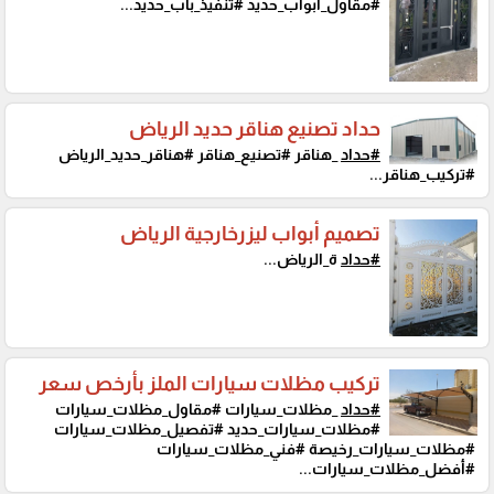
#مقاول_ابواب_حديد #تنفيذ_باب_حديد...
حداد تصنيع هناقر حديد الرياض
#حداد
_هناقر #تصنيع_هناقر #هناقر_حديد_الرياض
#تركيب_هناقر...
تصميم أبواب ليزرخارجية الرياض
#حداد
ة_الرياض...
تركيب مظلات سيارات الملز بأرخص سعر
#حداد
_مظلات_سيارات #مقاول_مظلات_سيارات
#مظلات_سيارات_حديد #تفصيل_مظلات_سيارات
#مظلات_سيارات_رخيصة #فني_مظلات_سيارات
#أفضل_مظلات_سيارات...