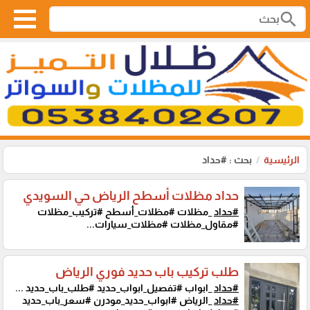
search
الرئيسية
بحث : #حداد
حداد مظلات أسطح الرياض حي السويدي
#حداد
_مظلات #مظلات_أسطح #تركيب_مظلات
#مقاول_مظلات #مظلات_سيارات...
طلب تركيب باب حديد فوري الرياض
#حداد
_ابواب #تفصيل_ابواب_حديد #طلب_باب_حديد ...
#حداد
_الرياض #ابواب_حديد_مودرن #سعر_باب_حديد