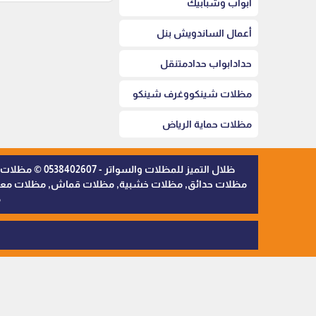
أبواب وشبابيك
أعمال الساندويش بنل
حدادابواب حدادمتنقل
مظلات شينكووغرف شينكو
مظلات حماية الرياض
ظلال التميز 
مظلات حدائق, مظلات خشبية, مظلات قماش, مظلات معدنية,
م