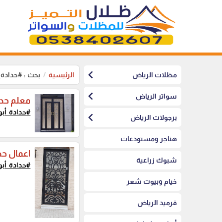
chevron_left
مظلات الرياض
الرئيسية
بحث : #حدادة_
chevron_left
سواتر الرياض
معلم حدا
#حدادة_أب
chevron_left
برجولات الرياض
هناجر ومستودعات
اعمال حد
شبوك زراعية
#حدادة_أب
خيام وبيوت شعر
قرميد الرياض