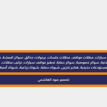
للمظلات والسواتر - 0538402607 © مظلات سيارات, مظلات مواقف, مظلات جلسات, برجولات حدائق
 سواتر خصوصية, سواتر حماية, تجهيز مواقف سيارات, تركيب مظلات, ترك
ستودعات حديدية, هناجر تخزين, شبوك حماية, شبوك زراعية, شبوك أمنية
تصميم عبود الهاشمي