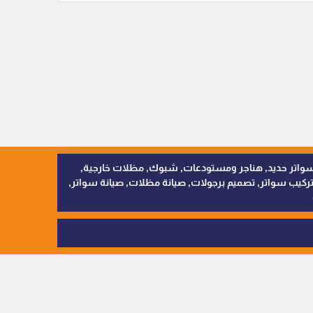
, سواتر اقمشة, سواتر حديد, هناجر ومستودعات, شبوك, مظلات خارجية,
يب سواتر, تصميم برجولات, صيانة مظلات, صيانة سواتر,