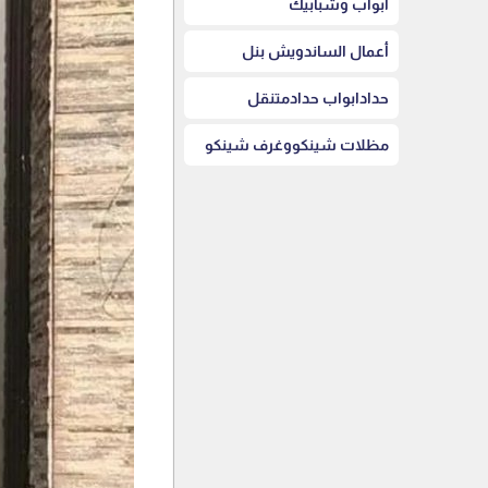
أبواب وشبابيك
أعمال الساندويش بنل
حدادابواب حدادمتنقل
مظلات شينكووغرف شينكو