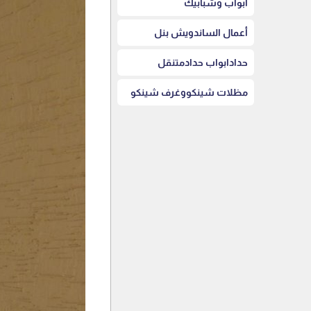
أبواب وشبابيك
أعمال الساندويش بنل
حدادابواب حدادمتنقل
مظلات شينكووغرف شينكو