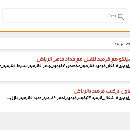
search
ات_قرميد
نكو مع قرميد للفلل مع حداد ماهر الرياض
قرميد
#افكار_قرميد #قرميد_مخصص #قرميد_جاهز #قرميد_بسيط #قرميد_مم
ول تركيب قرميد بالرياض
قرميد
#اشكال_قرميد #تركيب_قرميد_احمر #قرميد_حديد #قرميد_عازل...