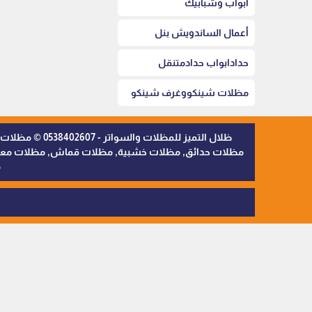
أبواب وشبابيك
أعمال الساندويش بنل
حدادابواب حدادمتنقل
مظلات شينكووغرف شينكو
ظلال التميز 
مظلات حدائق, مظلات خشبية, مظلات قماش, مظلات معدنية,
م