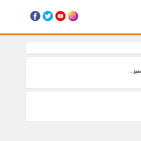
يز...