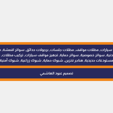
للمظلات والسواتر - 0538402607 © مظلات سيارات, مظلات مواقف, مظلات جلسات, برجولات حدائق
 سواتر خصوصية, سواتر حماية, تجهيز مواقف سيارات, تركيب مظلات, ترك
ستودعات حديدية, هناجر تخزين, شبوك حماية, شبوك زراعية, شبوك أمنية
تصميم عبود الهاشمي