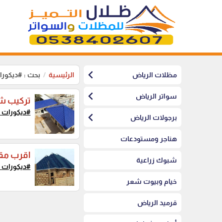
chevron_left
مظلات الرياض
الرئيسية
بحث : #ديكور
chevron_left
سواتر الرياض
تركيب شي
#ديكورات_
chevron_left
برجولات الرياض
هناجر ومستودعات
اقرب مقا
شبوك زراعية
#ديكورات_
خيام وبيوت شعر
قرميد الرياض