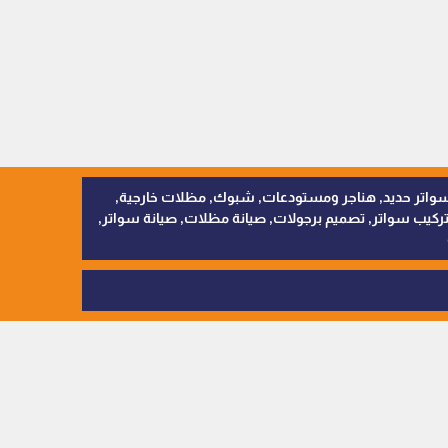
, سواتر اقمشة, سواتر حديد, هناجر ومستودعات, شبوك, مظلات خارجية,
يب سواتر, تصميم برجولات, صيانة مظلات, صيانة سواتر,