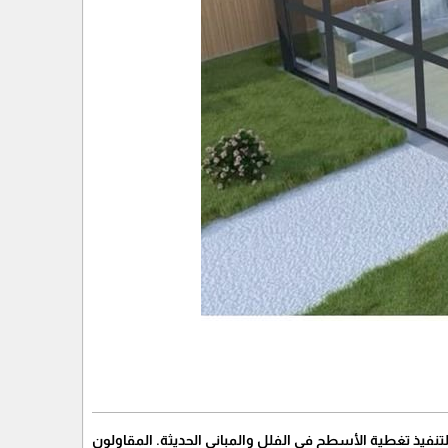
نفيذ تغطية الأسطح في الفلل والمباني الحديثة. المقاولون