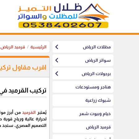
chevron_left
مظلات الرياض
الرئيسية
قرميد الرياض
chevron_left
سواتر الرياض
اقرب مقاول تركي
chevron_left
برجولات الرياض
هناجر ومستودعات
تركيب القرميد في
شبوك زراعية
يُعتبر
القرميد
من أبرز موا
خيام وبيوت شعر
لحرارة عالية ورياح قوية
التصميم العصري، ستجد خي
قرميد الرياض