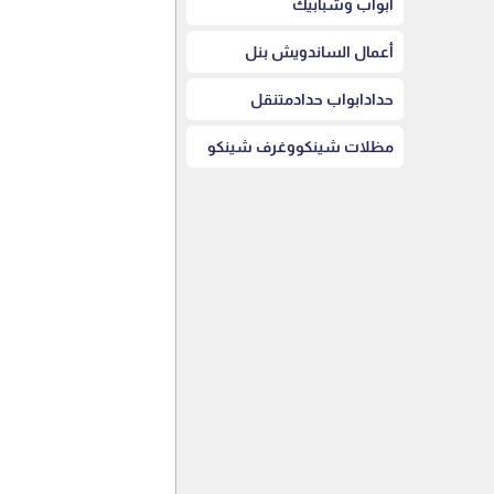
أبواب وشبابيك
أعمال الساندويش بنل
حدادابواب حدادمتنقل
مظلات شينكووغرف شينكو