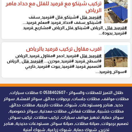
تركيب شينكو مع قرميد للفلل مع حداد ماهر
الرياض
#قرميد_فلل
#شينكو_فلل #قرميد_سقف
#شينكو_سقف #حداد_قرميد #معلم_قرميد...
#قرميد_فلل
_الرياض #شينكو_فلل_الرياض #مشاريع_قرميد
#قرميد_بجودة...
اقرب مقاول تركيب قرميد بالرياض
#قرميد_فلل
#قرميد_احمر #مقاول_قرميد_الرياض
#اسطح_قرميد #قرميد_مودرن...
#قرميد_فلل
_الرياض
#تصميم_قرميد #قرميد_بيوت #قرميد_خارجي
#سواتر_وقرميد...
ظلال التميز للمظلات والسواتر - 0538402607 © مظلات سيارات,
مظلات مواقف, مظلات جلسات, برجولات حدائق, سواتر اقمشة, سواتر
حديد, هناجر ومستودعات, شبوك, مظلات خارجية, مظلات حدائق,
مظلات خشبية, مظلات قماش, مظلات معدنية, سواتر خصوصية,
سواتر حماية, تجهيز مواقف سيارات, تركيب مظلات, تركيب سواتر,
تصميم برجولات, صيانة مظلات, صيانة سواتر, مستودعات حديدية, هناجر
تخزين, شبوك حماية, شبوك زراعية, شبوك أمنية