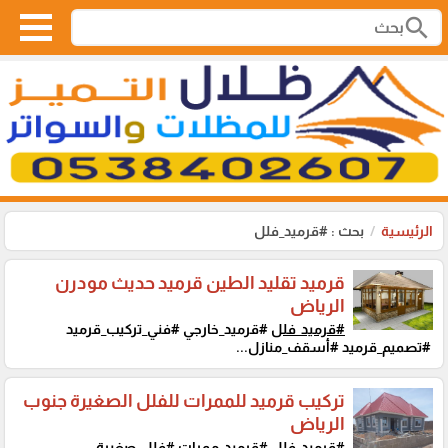
search
الرئيسية
بحث : #قرميد_فلل
قرميد تقليد الطين قرميد حديث مودرن
الرياض
#قرميد_فلل
#قرميد_خارجي #فني_تركيب_قرميد
#تصميم_قرميد #أسقف_منازل...
تركيب قرميد للممرات للفلل الصغيرة جنوب
الرياض
#قرميد_فلل
#قرميد_ممرات #فلل_صغيرة