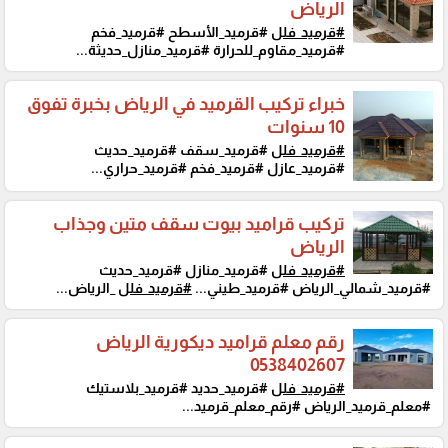
الرياض
#قرميد_فلل
#قرميد_الأسطح #قرميد_فخم
#قرميد_مقاوم_للحرارة #قرميد_منازل_حديثة...
خبراء تركيب القرميد في الرياض بخبرة تفوق
10 سنوات
#قرميد_فلل
#قرميد_سقف #قرميد_حديث
#قرميد_عازل #قرميد_فخم #قرميد_حراري...
تركيب قراميد بيوت سقف متين وجذاب
الرياض
#قرميد_فلل
#قرميد_منازل #قرميد_حديث
#قرميد_شمالي_الرياض #قرميد_طيني...
#قرميد_فلل
_الرياض...
رقم معلم قراميد ديكورية الرياض
0538402607
#قرميد_فلل
#قرميد_حديد #قرميد_بلاستيك
#معلم_قرميد_الرياض #رقم_معلم_قرميد...