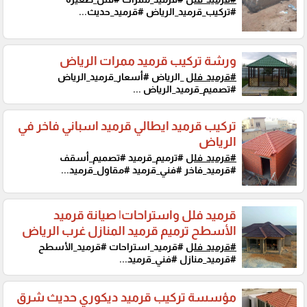
#تركيب_قرميد_الرياض #قرميد_حديث...
ورشة تركيب قرميد ممرات الرياض
#قرميد_فلل
_الرياض #أسعار_قرميد_الرياض
#تصميم_قرميد_الرياض ...
تركيب قرميد ايطالي قرميد اسباني فاخر في
الرياض
#قرميد_فلل
#ترميم_قرميد #تصميم_أسقف
#قرميد_فاخر #فني_قرميد #مقاول_قرميد...
قرميد فلل واستراحات| صيانة قرميد
الأسطح ترميم قرميد المنازل غرب الرياض
#قرميد_فلل
#قرميد_استراحات #قرميد_الأسطح
#قرميد_منازل #فني_قرميد...
مؤسسة تركيب قرميد ديكوري حديث شرق