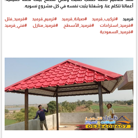
أعمالنا تتكلم عنا، وشغلنا يثبت نفسه في كل مشروع نسويه.
قرميد
#تركيب_قرميد
#صيانة_قرميد
#ترميم_قرميد
#قرميد_فلل
#قرميد_استراحات
#قرميد_الأسطح
#قرميد_منازل
#فني_قرميد
#قرميد_السعودية