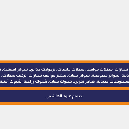
للمظلات والسواتر - 0538402607 © مظلات سيارات, مظلات مواقف, مظلات جلسات, برجولات حدائق
 سواتر خصوصية, سواتر حماية, تجهيز مواقف سيارات, تركيب مظلات, ترك
ستودعات حديدية, هناجر تخزين, شبوك حماية, شبوك زراعية, شبوك أمنية
تصميم عبود الهاشمي