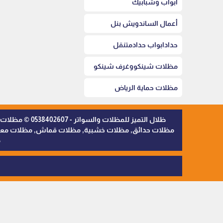
أبواب وشبابيك
أعمال الساندويش بنل
حدادابواب حدادمتنقل
مظلات شينكووغرف شينكو
مظلات حماية الرياض
ظلال التميز 
مظلات حدائق, مظلات خشبية, مظلات قماش, مظلات معدنية,
م