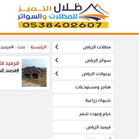
chevron_left
مظلات الرياض
الرئيسية
بحث : #قرميد
chevron_left
سواتر الرياض
قرميد فل
#قرميد_ال
chevron_left
برجولات الرياض
هناجر ومستودعات
شبوك زراعية
خيام وبيوت شعر
قرميد الرياض