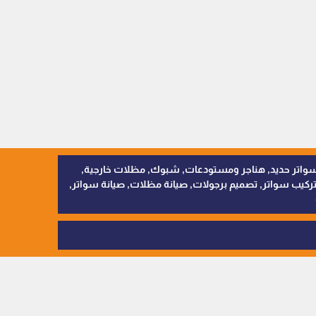
, سواتر اقمشة, سواتر حديد, هناجر ومستودعات, شبوك, مظلات خارجية,
يب سواتر, تصميم برجولات, صيانة مظلات, صيانة سواتر,