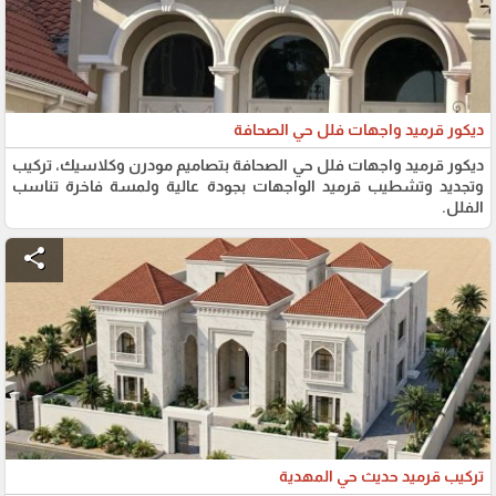
ديكور قرميد واجهات فلل حي الصحافة
ديكور قرميد واجهات فلل حي الصحافة بتصاميم مودرن وكلاسيك، تركيب
وتجديد وتشطيب قرميد الواجهات بجودة عالية ولمسة فاخرة تناسب
الفلل.
share
تركيب قرميد حديث حي المهدية