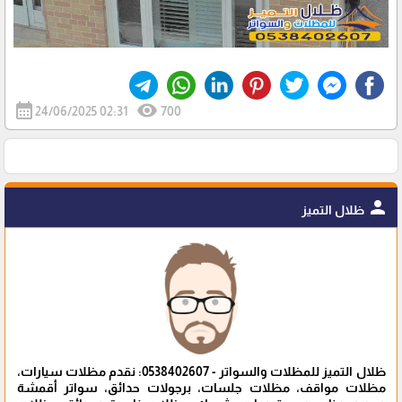
calendar_month
visibility
24/06/2025 02:31
700
person
ظلال التميز
ظلال التميز للمظلات والسواتر - 0538402607: نقدم مظلات سيارات،
مظلات مواقف، مظلات جلسات، برجولات حدائق، سواتر أقمشة