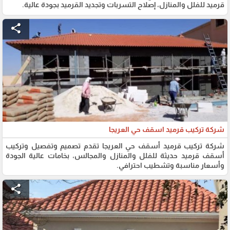
قرميد للفلل والمنازل، إصلاح التسربات وتجديد القرميد بجودة عالية.
share
شركة تركيب قرميد اسقف حي العريجا
شركة تركيب قرميد أسقف حي العريجا تقدم تصميم وتفصيل وتركيب
أسقف قرميد حديثة للفلل والمنازل والمجالس، بخامات عالية الجودة
وأسعار مناسبة وتشطيب احترافي.
share