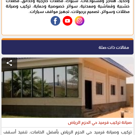
وحديد، هناجر ومستودعات، شبوك، مظلات خارجية وحدائق، مظلات
خشبية وقماشية ومعدنية، سواتر خصوصية وحماية، تركيب وصيانة
مظلات وسواتر، تصميم برجولات، تجهيز مواقف سيارات.
مقالات ذات صلة
share
صيانة تركيب قرميد حي الحزم الرياض
تركيب وصيانة قرميد حي الحزم الرياض بأفضل الخامات، تنفيذ أسقف