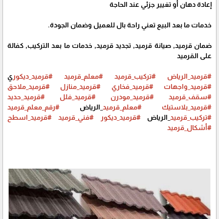
إعادة دهان أو تغيير جزئي عند الحاجة
خدمات ما بعد البيع تعني راحة بال للعميل وضمان الجودة.
ضمان قرميد, صيانة قرميد, تجديد قرميد, خدمات ما بعد التركيب, كفالة
على القرميد
#قرميد_الرياض
#تركيب_قرميد
#معلم_قرميد
#قرميد_ديكور
ي
#قرميد_واجهات
#قرميد_فخاري
#قرميد_منازل
#قرميد_ملاحق
#سقف_قرميد
#قرميد_مودرن
#قرميد_فلل
#قرميد_حديد
#قرميد_بلاستيك
#معلم_قرميد
_الرياض
#رقم_معلم_قرميد
#تركيب_قرميد
_الرياض
#قرميد_ديكور
#فني_قرميد
#قرميد_اسطح
#أشكال_قرميد