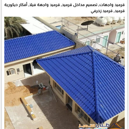
قرميد واجهات, تصميم مداخل قرميد, قرميد واجهة فيلا, أفكار ديكورية
قرميد, قرميد زخرفي