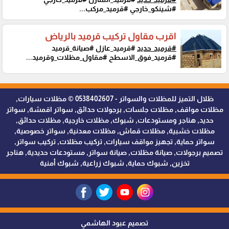
#شينكو_خارجي #قرميد_مركب...
اقرب مقاول تركيب قرميد بالرياض
#قرميد_حديد
#قرميد_عازل #صيانة_قرميد
#قرميد_فوق_الاسطح #مقاول_مظلات_وقرميد...
ظلال التميز للمظلات والسواتر - 0538402607 © مظلات سيارات,
مظلات مواقف, مظلات جلسات, برجولات حدائق, سواتر اقمشة, سواتر
حديد, هناجر ومستودعات, شبوك, مظلات خارجية, مظلات حدائق,
مظلات خشبية, مظلات قماش, مظلات معدنية, سواتر خصوصية,
سواتر حماية, تجهيز مواقف سيارات, تركيب مظلات, تركيب سواتر,
تصميم برجولات, صيانة مظلات, صيانة سواتر, مستودعات حديدية, هناجر
تخزين, شبوك حماية, شبوك زراعية, شبوك أمنية
تصميم عبود الهاشمي