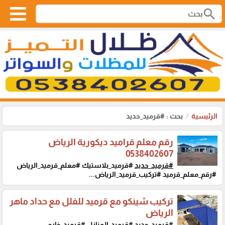
search
الرئيسية
بحث : #قرميد_حديد
رقم معلم قراميد ديكورية الرياض
0538402607
#قرميد_حديد
#قرميد_بلاستيك #معلم_قرميد_الرياض
#رقم_معلم_قرميد #تركيب_قرميد_الرياض...
تركيب شينكو مع قرميد للفلل مع حداد ماهر
الرياض
#قرميد_حديد
#قرميد_المنازل #قرميد_خارجي