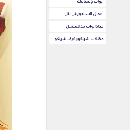
أبواب وشبابيك
أعمال الساندويش بنل
حدادابواب حدادمتنقل
مظلات شينكووغرف شينكو