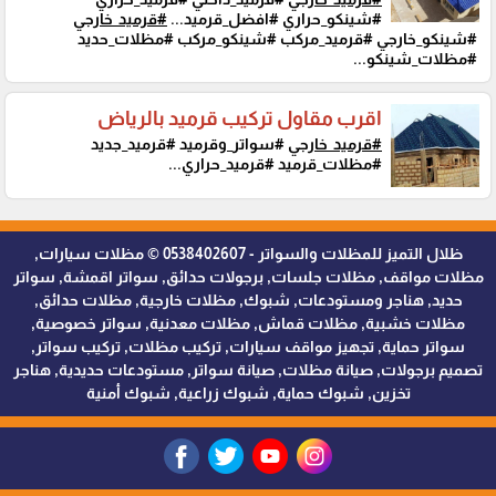
#شينكو_حراري #افضل_قرميد...
#قرميد_خارجي
#شينكو_خارجي #قرميد_مركب #شينكو_مركب #مظلات_حديد
#مظلات_شينكو...
اقرب مقاول تركيب قرميد بالرياض
#قرميد_خارجي
#سواتر_وقرميد #قرميد_جديد
#مظلات_قرميد #قرميد_حراري...
ظلال التميز للمظلات والسواتر - 0538402607 © مظلات سيارات,
مظلات مواقف, مظلات جلسات, برجولات حدائق, سواتر اقمشة, سواتر
حديد, هناجر ومستودعات, شبوك, مظلات خارجية, مظلات حدائق,
مظلات خشبية, مظلات قماش, مظلات معدنية, سواتر خصوصية,
سواتر حماية, تجهيز مواقف سيارات, تركيب مظلات, تركيب سواتر,
تصميم برجولات, صيانة مظلات, صيانة سواتر, مستودعات حديدية, هناجر
تخزين, شبوك حماية, شبوك زراعية, شبوك أمنية