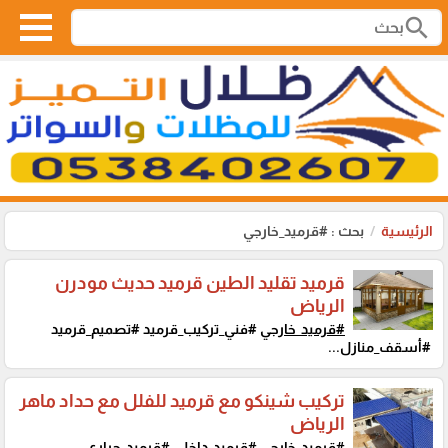
search
الرئيسية
بحث : #قرميد_خارجي
قرميد تقليد الطين قرميد حديث مودرن
الرياض
#قرميد_خارجي
#فني_تركيب_قرميد #تصميم_قرميد
#أسقف_منازل...
تركيب شينكو مع قرميد للفلل مع حداد ماهر
الرياض
#قرميد_خارجي
#قرميد_داخلي #قرميد_حراري