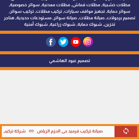
مظلات خشبية, مظلات قماش, مظلات معدنية, سواتر خصوصية,
سواتر حماية, تجهيز مواقف سيارات, تركيب مظلات, تركيب سواتر,
تصميم برجولات, صيانة مظلات, صيانة سواتر, مستودعات حديدية, هناجر
تخزين, شبوك حماية, شبوك زراعية, شبوك أمنية
تصميم عبود الهاشمي
sync
link
صيانة تركيب قرميد حي الحزم الرياض
شركة تركيب قر