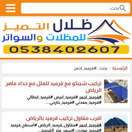
search
الرئيسية
بحث : #قرميد_احمر
تركيب شينكو مع قرميد للفلل مع حداد ماهر
الرياض
#قرميد_احمر
#قرميد_ابيض #قرميد_ايطالي
#قرميد_معدني #قرميد_خارجي...
اقرب مقاول تركيب قرميد بالرياض
#قرميد_احمر
#مقاول_قرميد_الرياض #اسطح_قرميد
#قرميد_مودرن #سعر_متر_القرميد...