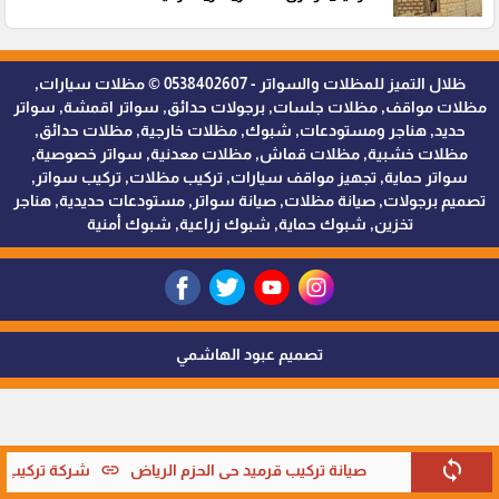
ظلال التميز للمظلات والسواتر - 0538402607 © مظلات سيارات,
مظلات مواقف, مظلات جلسات, برجولات حدائق, سواتر اقمشة, سواتر
حديد, هناجر ومستودعات, شبوك, مظلات خارجية, مظلات حدائق,
مظلات خشبية, مظلات قماش, مظلات معدنية, سواتر خصوصية,
سواتر حماية, تجهيز مواقف سيارات, تركيب مظلات, تركيب سواتر,
تصميم برجولات, صيانة مظلات, صيانة سواتر, مستودعات حديدية, هناجر
تخزين, شبوك حماية, شبوك زراعية, شبوك أمنية
تصميم عبود الهاشمي
sync
link
صيانة تركيب قرميد حي الحزم الرياض
شركة تركيب قر