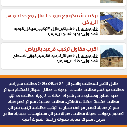
تركيب شينكو مع قرميد للفلل مع حداد ماهر
الرياض
#قرميد_عازل
#شينكو_عازل #تركيب_هياكل_قرميد
#مقاول_قرميد #سواتر_قرميد...
اقرب مقاول تركيب قرميد بالرياض
#قرميد_عازل
#صيانة_قرميد #قرميد_فوق_الاسطح
#مقاول_مظلات_وقرميد...
ظلال التميز للمظلات والسواتر - 0538402607 © مظلات سيارات,
مظلات مواقف, مظلات جلسات, برجولات حدائق, سواتر اقمشة, سواتر
حديد, هناجر ومستودعات, شبوك, مظلات خارجية, مظلات حدائق,
مظلات خشبية, مظلات قماش, مظلات معدنية, سواتر خصوصية,
سواتر حماية, تجهيز مواقف سيارات, تركيب مظلات, تركيب سواتر,
تصميم برجولات, صيانة مظلات, صيانة سواتر, مستودعات حديدية, هناجر
تخزين, شبوك حماية, شبوك زراعية, شبوك أمنية