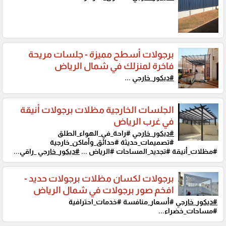
برجولات أسطح مميزة - جلسات مريحة
فاخرة لمنزلك في شمال الرياض
#ديكور_خارجي
...
الجلسات الخارجية مظلات برجولات أنيقة
في غرب الرياض
#ديكور_خارجي
#راحة_في_الهواء_الطلق
#تصميمات_حديثة #حدائق_وأماكن_خارجية
#مظلات_أنيقة #تجديد_المساحات #الرياض ...
#ديكور_خارجي
_راقي...
برجولات لكسان مظلات برجولات حديد -
افخم صور برجولات في شمال الرياض
#ديكور_خارجي
#أسعار_منافسة #خدمات_احترافية
#مساحات_خضراء...