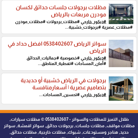
مظلات برجولات جلسات حدائق لكسان
مودرن مربعات بالرياض
#ديكور_خارجي
#مظلات_برجولات #مظلات_مودرن
#مظلات_عصرية #برجولات_خشبية...
سواتر الرياض 0538402607 افضل حداد في
الرياض
#ديكور_خارجي
#خصوصية #جماليات_الحدائق
#أمان_المساحات #تغطية_المناطق...
برجولات في الرياض خشبية أو حديدية
بتصاميم عصرية | أسعارمنافسة
#ديكور_خارجي
#تحسين_المساحات...
ظلال التميز للمظلات والسواتر - 0538402607 © مظلات سيارات,
مظلات مواقف, مظلات جلسات, برجولات حدائق, سواتر اقمشة, سواتر
حديد, هناجر ومستودعات, شبوك, مظلات خارجية, مظلات حدائق,