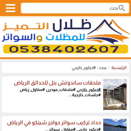
search
الرئيسية
بحث : #ديكور_خارجي
ملحقات ساندوتش بنل للحدائق الرياض
#ديكور_خارجي
#ملحقات_مودرن #مقاول_رياض
#جلسات_خارجية...
حداد تركيب سواتر حواجر شينكو في الرياض
#ديكور_خارجي
#مقاول_سواتر...