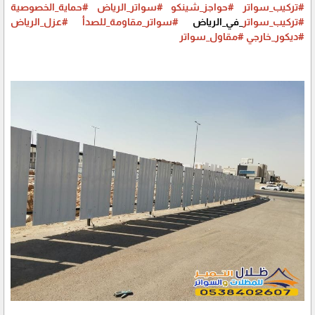
#تركيب_سواتر
#حواجز_شينكو
#سواتر_الرياض
#حماية_الخصوصية
#تركيب_سواتر
_في_الرياض
#سواتر_مقاومة_للصدأ
#عزل_الرياض
#ديكور_خارجي
#مقاول_سواتر