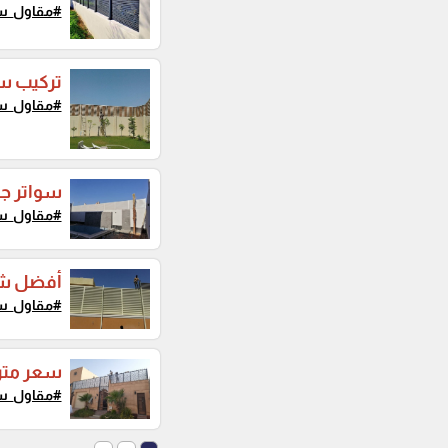
#مقاول_سو
تركيب سو
#مقاول_سو
سواتر جد
#مقاول_سو
أفضل شر
#مقاول_سو
سعر متر
#مقاول_سو