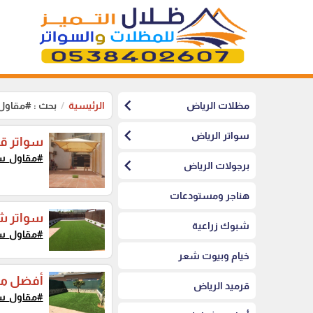
chevron_left
مظلات الرياض
الرئيسية
بحث : #مقاول
chevron_left
سواتر الرياض
سواتر ق
#مقاول_سو
chevron_left
برجولات الرياض
هناجر ومستودعات
سواتر ش
شبوك زراعية
#مقاول_سو
خيام وبيوت شعر
أفضل مع
قرميد الرياض
#مقاول_سو