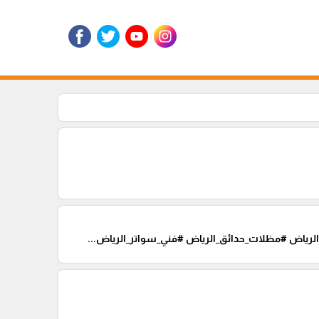
الرياض #مظلات_حدائق_الرياض #فني_سواتر_الرياض...