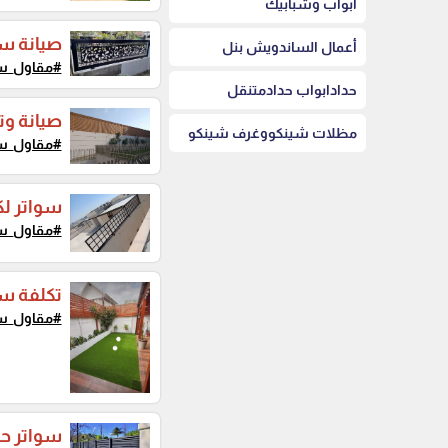
أبواب وشبابيك
صيانة سو
أعمال الساندويش بنل
#مقاول_سو
حدادابواب حدادمتنقل
صيانة وت
مظلات شينكووغرف شينكو
#مقاول_سو
سواتر لك
#مقاول_سو
تكلفة س
#مقاول_سو
سواتر حم