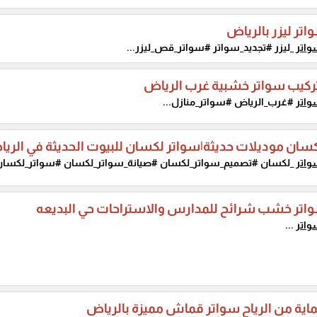
اتر ليزر بالرياض
اتر
_ليزر #تجديد_سواتر #سواتر_قص_ليزر...
ركيب سواتر خشبية غرب الرياض
اتر
#غرب_الرياض #سواتر_منازل...
سان موديلات حديثة|سواتر لكسان للبيوت الحديثة في الري
اتر
_لكسان #تصميم_سواتر_لكسان #صيانة_سواتر_لكسان #سواتر_لكسان_
واتر خشب شرائح للمدارس والاستراحات حي البديعه
اتر
...
اية من الرياح سواتر قماش مميزة بالرياض