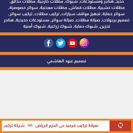
حديد, هناجر ومستودعات, شبوك, مظلات خارجية, مظلات حدائق,
مظلات خشبية, مظلات قماش, مظلات معدنية, سواتر خصوصية,
سواتر حماية, تجهيز مواقف سيارات, تركيب مظلات, تركيب سواتر,
تصميم برجولات, صيانة مظلات, صيانة سواتر, مستودعات حديدية, هناجر
تخزين, شبوك حماية, شبوك زراعية, شبوك أمنية
تصميم عبود الهاشمي
sync
link
صيانة تركيب قرميد حي الحزم الرياض
شركة تركيب قر