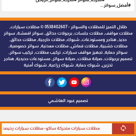
#أفضل_سواتر...
ظلال التميز للمظلات والسواتر - 0538402607 © مظلات سيارات,
مظلات مواقف, مظلات جلسات, برجولات حدائق, سواتر اقمشة, سواتر
حديد, هناجر ومستودعات, شبوك, مظلات خارجية, مظلات حدائق,
مظلات خشبية, مظلات قماش, مظلات معدنية, سواتر خصوصية,
سواتر حماية, تجهيز مواقف سيارات, تركيب مظلات, تركيب سواتر,
تصميم برجولات, صيانة مظلات, صيانة سواتر, مستودعات حديدية, هناجر
تخزين, شبوك حماية, شبوك زراعية, شبوك أمنية
تصميم عبود الهاشمي
sync
مظلات سيارات متحركة ساكو- مظلات سيارات رخيصة في