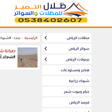
chevron_left
مظلات الرياض
الرئيسية
بحث : #شبوك
chevron_left
سواتر الرياض
صيانة شب
#شبوك_آم
chevron_left
برجولات الرياض
هناجر ومستودعات
شبوك زراعية
خيام وبيوت شعر
قرميد الرياض