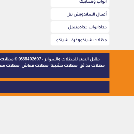
أبواب وشبابيك
أعمال الساندويش بنل
حدادابواب حدادمتنقل
مظلات شينكووغرف شينكو
ظلال التميز 
مظلات حدائق, مظلات خشبية, مظلات قماش, مظلات معدنية,
م