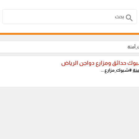
search
_آمنة
وك حدائق ومزارع دواجن الرياض
نة
#شبوك_مزارع...