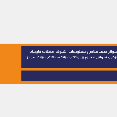
, سواتر اقمشة, سواتر حديد, هناجر ومستودعات, شبوك, مظلات خارجية,
يب سواتر, تصميم برجولات, صيانة مظلات, صيانة سواتر,