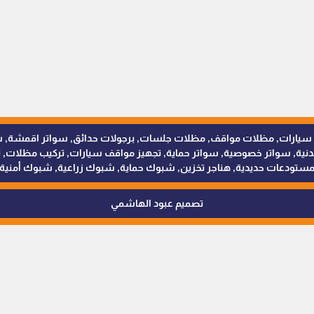
للمظلات والسواتر - 0538402607 © مظلات سيارات, مظلات مواقف, مظلات جلسات, برجولات حدائق
 سواتر خصوصية, سواتر حماية, تجهيز مواقف سيارات, تركيب مظلات, ترك
ستودعات حديدية, هناجر تخزين, شبوك حماية, شبوك زراعية, شبوك أمنية
تصميم عبود الهاشمي