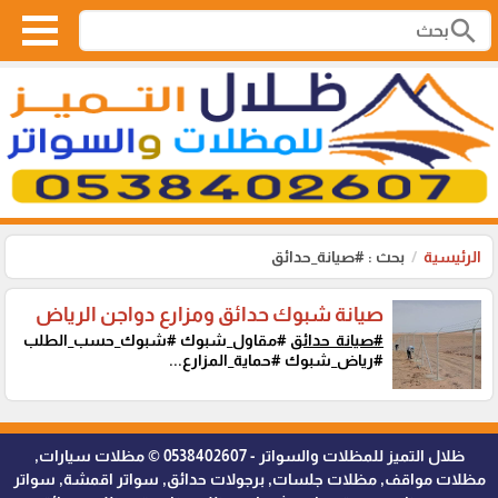
search
الرئيسية
بحث : #صيانة_حدائق
صيانة شبوك حدائق ومزارع دواجن الرياض
#صيانة_حدائق
#مقاول_شبوك #شبوك_حسب_الطلب
#رياض_شبوك #حماية_المزارع...
ظلال التميز للمظلات والسواتر - 0538402607 © مظلات سيارات,
مظلات مواقف, مظلات جلسات, برجولات حدائق, سواتر اقمشة, سواتر