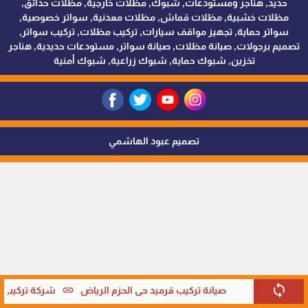
حديد, هناجر ومستودعات, شبوك, مظلات خارجية, مظلات حدائق,
مظلات خشبية, مظلات قماش, مظلات معدنية, سواتر خصوصية,
سواتر حماية, تجهيز مواقف سيارات, تركيب مظلات, تركيب سواتر,
تصميم برجولات, صيانة مظلات, صيانة سواتر, مستودعات حديدية, هناجر
تخزين, شبوك حماية, شبوك زراعية, شبوك أمنية
تصميم عبود الهاشمي
sync
link
صيانة تركيب قرميد حي الحزم الرياض
شركة تركيب قر