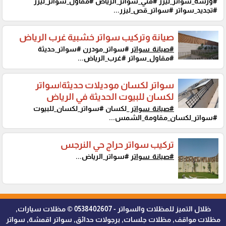
#ورشة_سواتر_ليزر #فني_سواتر_الرياض #مقاول_سواتر_ليزر
#تجديد_سواتر #سواتر_قص_ليزر...
صيانة وتركيب سواتر خشبية غرب الرياض
#صيانة_سواتر
#سواتر_مودرن #سواتر_حديثة
#مقاول_سواتر #غرب_الرياض...
سواتر لكسان موديلات حديثة|سواتر
لكسان للبيوت الحديثة في الرياض
#صيانة_سواتر
_لكسان #سواتر_لكسان_للبيوت
#سواتر_لكسان_مقاومة_الشمس...
تركيب سواتر حراج حي النرجس
#صيانة_سواتر
#سواتر_الرياض...
ظلال التميز للمظلات والسواتر - 0538402607 © مظلات سيارات,
مظلات مواقف, مظلات جلسات, برجولات حدائق, سواتر اقمشة, سواتر