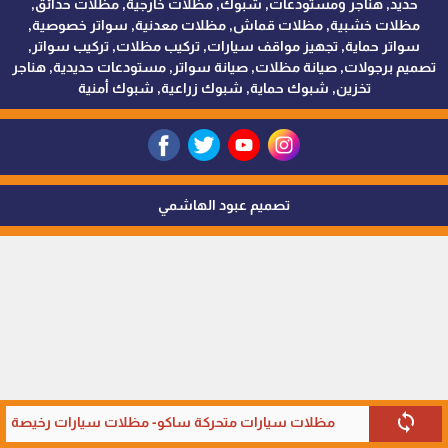
حديد, هناجر ومستودعات, شبوك, مظلات خارجية, مظلات حدائق,
مظلات خشبية, مظلات قماش, مظلات معدنية, سواتر خصوصية,
سواتر حماية, تجهيز مواقف سيارات, تركيب مظلات, تركيب سواتر,
تصميم برجولات, صيانة مظلات, صيانة سواتر, مستودعات حديدية, هناجر
تخزين, شبوك حماية, شبوك زراعية, شبوك أمنية
تصميم عبود الهاشمي
sync
مظلات سيارات متحركة ساكو- مظلات سيارات رخيصة في 