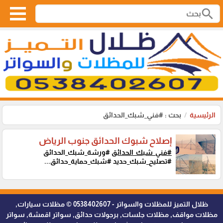
search
الرئيسية
بحث : #فني_شبك_الحدائق
إصلاح شبوك الحدائق جنوب الرياض
#فني_شبك_الحدائق
#ورشة_شبك_الحدائق
#تصليح_شبك_حديد #شبك_حماية_حدائق...
ظلال التميز للمظلات والسواتر - 0538402607 © مظلات سيارات,
مظلات مواقف, مظلات جلسات, برجولات حدائق, سواتر اقمشة, سواتر