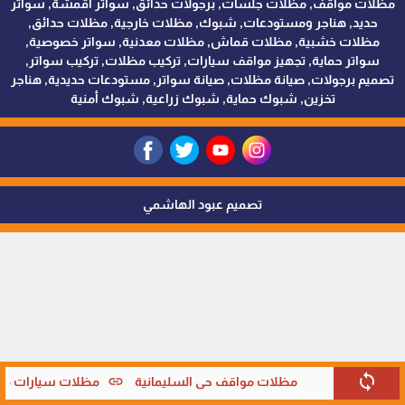
مظلات مواقف, مظلات جلسات, برجولات حدائق, سواتر اقمشة, سواتر
حديد, هناجر ومستودعات, شبوك, مظلات خارجية, مظلات حدائق,
مظلات خشبية, مظلات قماش, مظلات معدنية, سواتر خصوصية,
سواتر حماية, تجهيز مواقف سيارات, تركيب مظلات, تركيب سواتر,
تصميم برجولات, صيانة مظلات, صيانة سواتر, مستودعات حديدية, هناجر
تخزين, شبوك حماية, شبوك زراعية, شبوك أمنية
تصميم عبود الهاشمي
sync
link
مظلات مواقف حي السليمانية
مظلات سيارات متحر