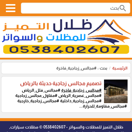
search
الرئيسية
بحث : #مجالس_زجاجية_فاخرة
تصميم مجالس زجاجية حديثة بالرياض
#مجالس_زجاجية_فاخرة
#مجالس_فلل_الرياض
#مجالس_عصرية_الرياض #مقاول_مجالس_زجاجية
#مجالس_زجاجية_داخلية #مجالس_زجاجية_خارجية
#مجالس_مقاومة_للحرارة...
ظلال التميز للمظلات والسواتر - 0538402607 © مظلات سيارات,