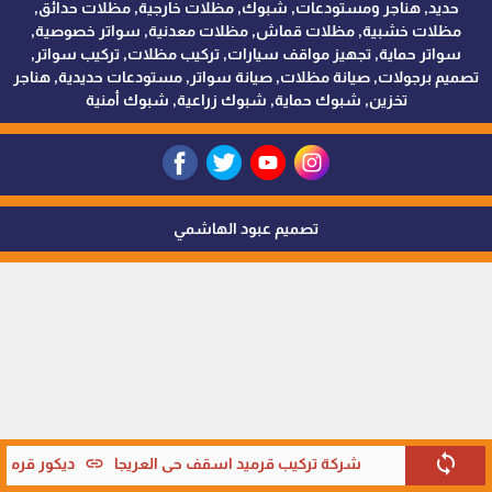
حديد, هناجر ومستودعات, شبوك, مظلات خارجية, مظلات حدائق,
مظلات خشبية, مظلات قماش, مظلات معدنية, سواتر خصوصية,
سواتر حماية, تجهيز مواقف سيارات, تركيب مظلات, تركيب سواتر,
تصميم برجولات, صيانة مظلات, صيانة سواتر, مستودعات حديدية, هناجر
تخزين, شبوك حماية, شبوك زراعية, شبوك أمنية
تصميم عبود الهاشمي
sync
link
شركة تركيب قرميد اسقف حي العريجا
ديكور قرميد