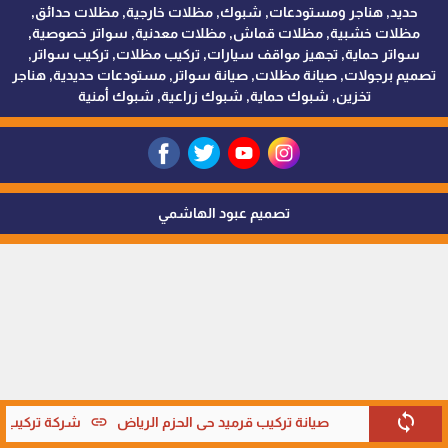
حديد, هناجر ومستودعات, شبوك, مظلات خارجية, مظلات حدائق,
مظلات خشبية, مظلات قماش, مظلات معدنية, سواتر خصوصية,
سواتر حماية, تجهيز مواقف سيارات, تركيب مظلات, تركيب سواتر,
تصميم برجولات, صيانة مظلات, صيانة سواتر, مستودعات حديدية, هناجر
تخزين, شبوك حماية, شبوك زراعية, شبوك أمنية
تصميم عبود الهاشمي
sync
link
صيانة تركيب قرميد حي الحزم الرياض
شركة تركيب قر