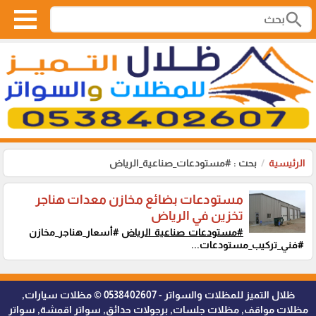
search
الرئيسية
بحث : #مستودعات_صناعية_الرياض
مستودعات بضائع مخازن معدات هناجر
تخزين في الرياض
#مستودعات_صناعية_الرياض
#أسعار_هناجر_مخازن
#فني_تركيب_مستودعات...
ظلال التميز للمظلات والسواتر - 0538402607 © مظلات سيارات,
مظلات مواقف, مظلات جلسات, برجولات حدائق, سواتر اقمشة, سواتر