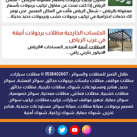
الرياض إذا كنت تبحث عن مقاول تركيب برجولات بأسعار
معقولة بالرياض – شمال الرياض فأنت في المكان الصحيح. نحن نوفر
لك خدمات احترافية في تركيب برجولات خشب وبرجولات حديد حديثة...
الجلسات الخارجية مظلات برجولات أنيقة
في غرب الرياض
#مظلات_أنيقة
#تجديد_المساحات #الرياض
#ديكور_خارجي_راقي...
ظلال التميز للمظلات والسواتر - 0538402607 © مظلات سيارات,
مظلات مواقف, مظلات جلسات, برجولات حدائق, سواتر اقمشة, سواتر
حديد, هناجر ومستودعات, شبوك, مظلات خارجية, مظلات حدائق,
مظلات خشبية, مظلات قماش, مظلات معدنية, سواتر خصوصية,
سواتر حماية, تجهيز مواقف سيارات, تركيب مظلات, تركيب سواتر,
تصميم برجولات, صيانة مظلات, صيانة سواتر, مستودعات حديدية, هناجر
تخزين, شبوك حماية, شبوك زراعية, شبوك أمنية