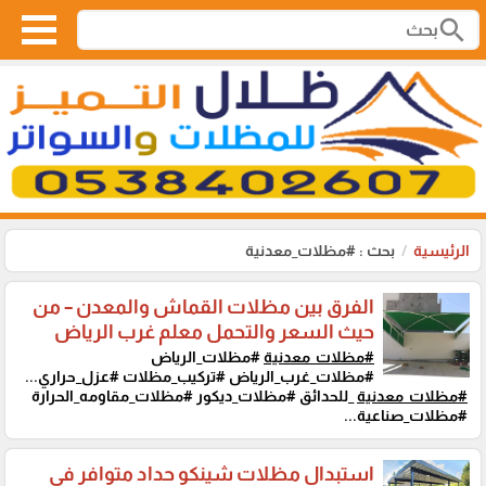
search
الرئيسية
بحث : #مظلات_معدنية
الفرق بين مظلات القماش والمعدن – من
حيث السعر والتحمل معلم غرب الرياض
#مظلات_معدنية
#مظلات_الرياض
#مظلات_غرب_الرياض #تركيب_مظلات #عزل_حراري...
#مظلات_معدنية
_للحدائق #مظلات_ديكور #مظلات_مقاومه_الحرارة
#مظلات_صناعية...
استبدال مظلات شينكو حداد متوافر في