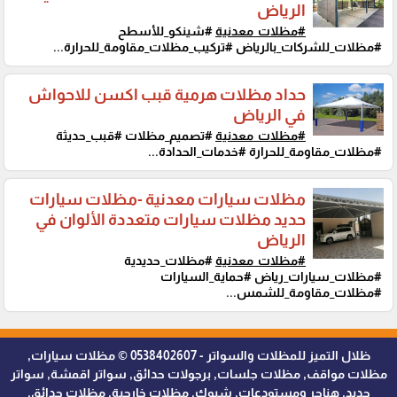
الرياض
#مظلات_معدنية
#شينكو_للأسطح
#مظلات_للشركات_بالرياض #تركيب_مظلات_مقاومة_للحرارة...
حداد مظلات هرمية قبب اكسن للاحواش
في الرياض
#مظلات_معدنية
#تصميم_مظلات #قبب_حديثة
#مظلات_مقاومة_للحرارة #خدمات_الحدادة...
مظلات سيارات معدنية -مظلات سيارات
حديد مظلات سيارات متعددة الألوان في
الرياض
#مظلات_معدنية
#مظلات_حديدية
#مظلات_سيارات_رياض #حماية_السيارات
#مظلات_مقاومة_للشمس...
ظلال التميز للمظلات والسواتر - 0538402607 © مظلات سيارات,
مظلات مواقف, مظلات جلسات, برجولات حدائق, سواتر اقمشة, سواتر
حديد, هناجر ومستودعات, شبوك, مظلات خارجية, مظلات حدائق,