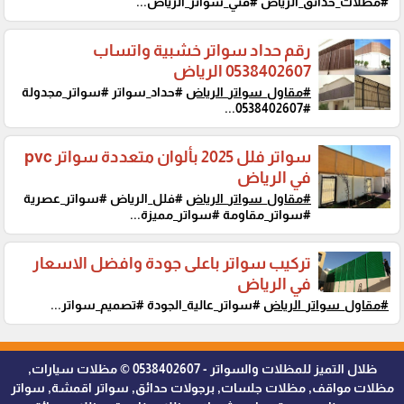
#مظلات_حدائق_الرياض #فني_سواتر_الرياض...
رقم حداد سواتر خشبية واتساب
0538402607 الرياض
#مقاول_سواتر_الرياض
#حداد_سواتر #سواتر_مجدولة
#0538402607...
سواتر فلل 2025 بألوان متعددة سواتر pvc
في الرياض
#مقاول_سواتر_الرياض
#فلل_الرياض #سواتر_عصرية
#سواتر_مقاومة #سواتر_مميزة...
تركيب سواتر باعلى جودة وافضل الاسعار
في الرياض
#مقاول_سواتر_الرياض
#سواتر_عالية_الجودة #تصميم_سواتر...
ظلال التميز للمظلات والسواتر - 0538402607 © مظلات سيارات,
مظلات مواقف, مظلات جلسات, برجولات حدائق, سواتر اقمشة, سواتر